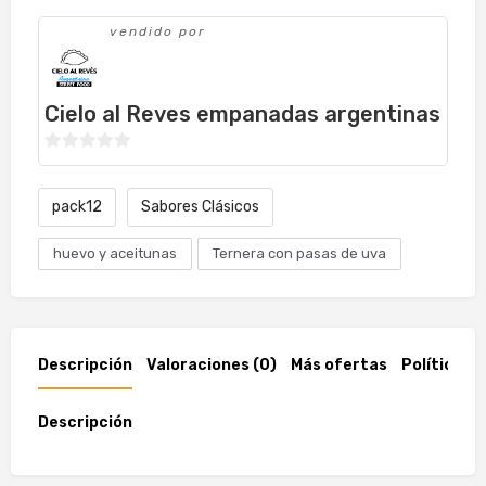
vendido por
Cielo al Reves empanadas argentinas
0
de
pack12
Sabores Clásicos
5
huevo y aceitunas
Ternera con pasas de uva
Descripción
Valoraciones (0)
Más ofertas
Políticas d
Descripción