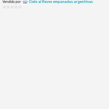
Vendido por:
Cielo al Reves empanadas argentinas
0
de
5
© TopBarrio.com